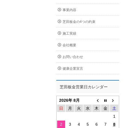
事業内容
芝田板金の4つの約束
施工実績
会社概要
お問い合わせ
健康企業宣言
芝田板金営業日カレンダー
2026年 8月
日
月
火
水
木
金
土
1
2
3
4
5
6
7
8